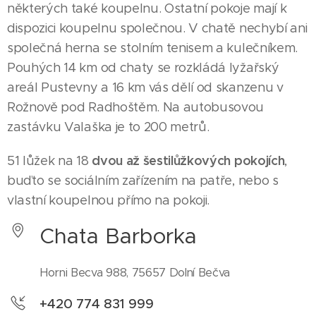
některých také koupelnu. Ostatní pokoje mají k
dispozici koupelnu společnou. V chatě nechybí ani
společná herna se stolním tenisem a kulečníkem.
Pouhých 14 km od chaty se rozkládá lyžařský
areál Pustevny a 16 km vás dělí od skanzenu v
Rožnově pod Radhoštěm. Na autobusovou
zastávku Valaška je to 200 metrů.
dvou až šestilůžkových pokojích
51 lůžek na 18
,
buďto se sociálním zařízením na patře, nebo s
vlastní koupelnou přímo na pokoji.
Chata Barborka
Horni Becva 988, 75657 Dolní Bečva
+420 774 831 999