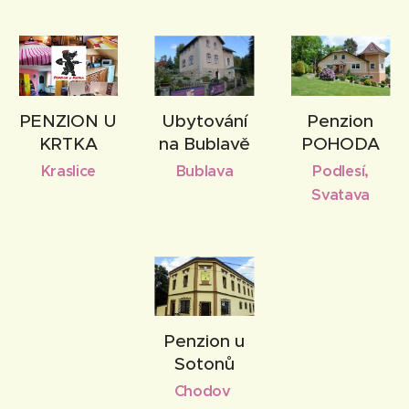
PENZION U
Ubytování
Penzion
KRTKA
na Bublavě
POHODA
Kraslice
Bublava
Podlesí,
Svatava
Penzion u
Sotonů
Chodov