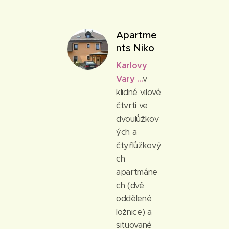
Apartme
nts Niko
Karlovy
Vary
...
v
klidné vilové
čtvrti ve
dvoulůžkov
ých a
čtyřlůžkový
ch
apartmáne
ch (dvě
oddělené
ložnice) a
situované