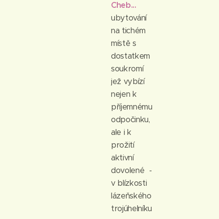
Cheb...
ubytování
na tichém
místě s
dostatkem
soukromí
jež vybízí
nejen k
příjemnému
odpočinku,
ale i k
prožití
aktivní
dovolené -
v blízkosti
lázeňského
trojúhelníku