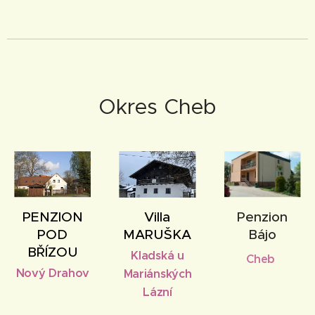
Okres Cheb
PENZION
Villa
Penzion
POD
MARUŠKA
Bájo
BŘÍZOU
Kladská u
Cheb
Nový Drahov
Mariánských
Lázní