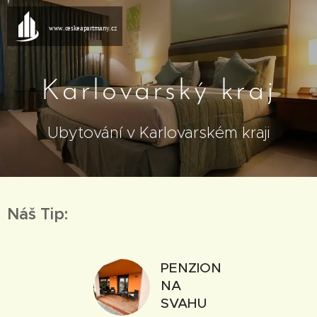
www.ceskeapartmany.cz
Karlovarský kraj
Ubytování v Karlovarském kraji
Náš Tip:
PENZION
NA
SVAHU