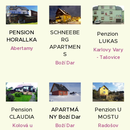
PENSION
SCHNEEBE
Penzion
HORALLKA
RG
LUKAS
APARTMEN
Abertamy
Karlovy Vary
S
- Tašovice
Boží Dar
Pension
APARTMÁ
Penzion U
CLAUDIA
NY Boží Dar
MOSTU
Kolová u
Boží Dar
Radošov