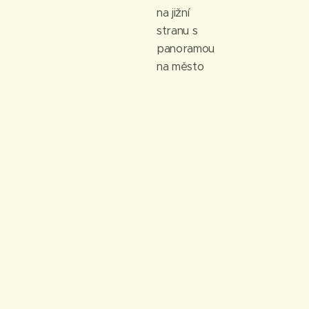
na jižní
stranu s
panoramou
na město