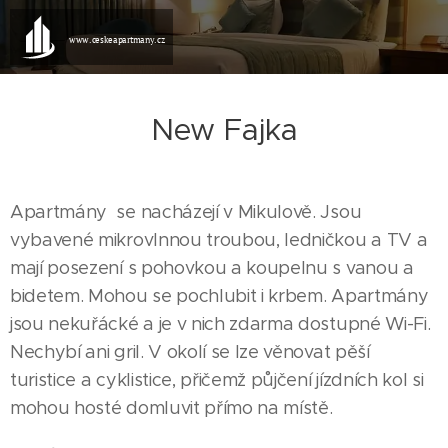
www.ceskeapartmany.cz
New Fajka
Apartmány se nacházejí v Mikulově. Jsou
vybavené mikrovlnnou troubou, ledničkou a TV a
mají posezení s pohovkou a koupelnu s vanou a
bidetem. Mohou se pochlubit i krbem. Apartmány
jsou nekuřácké a je v nich zdarma dostupné Wi-Fi.
Nechybí ani gril. V okolí se lze věnovat pěší
turistice a cyklistice, přičemž půjčení jízdních kol si
mohou hosté domluvit přímo na místě.