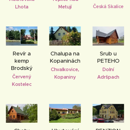
Česká Skalice
Lhota
Metují
Revír a
Chalupa na
Srub u
kemp
Kopaninách
PETEHO
Brodský
Chvalkovice,
Dolní
Červený
Kopaniny
Adršpach
Kostelec