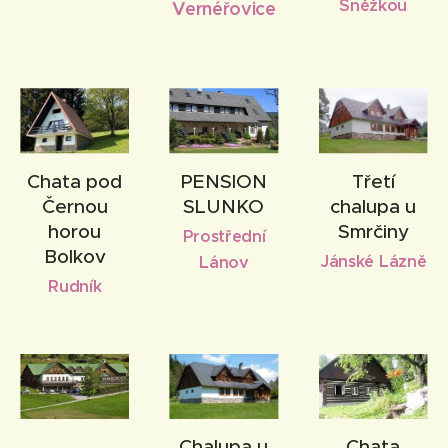
Sněžkou
Vernéřovice
Chata pod
PENSION
Třetí
Černou
SLUNKO
chalupa u
horou
Smrčiny
Prostřední
Bolkov
Jánské Lázně
Lánov
Rudník
Chalupa u
Chata