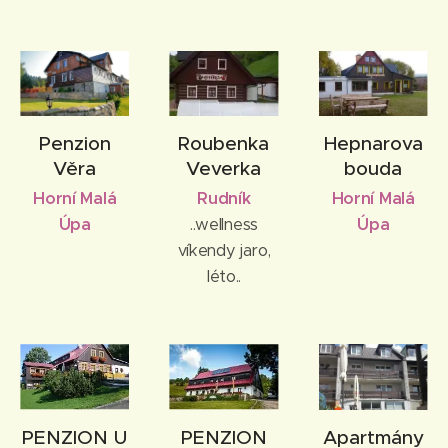
Penzion
Roubenka
Hepnarova
Věra
Veverka
bouda
Horní Malá
Rudník
Horní Malá
Úpa
..wellness
Úpa
víkendy jaro,
léto..
PENZION U
PENZION
Apartmány