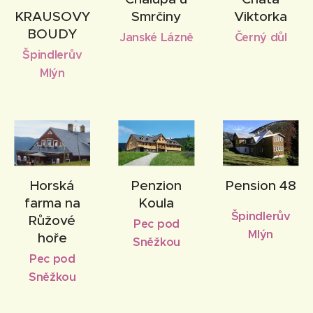
KRAUSOVY
Smrčiny
Viktorka
BOUDY
Janské Lázně
Černý důl
Špindlerův
Mlýn
Horská
Penzion
Pension 48
farma na
Koula
Špindlerův
Růžové
Pec pod
Mlýn
hoře
Sněžkou
Pec pod
Sněžkou