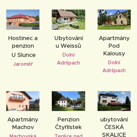
Hostinec a
Ubytování
Apartmány
penzion
u Weissů
Pod
Kalousy
U Slunce
Dolní
Dolní
Adršpach
Jaroměř
Adršpach
Apartmány
Penzion
ubytování
Machov
Čtyřlístek
ČESKÁ
SKALICE
Machovská
Teplice nad