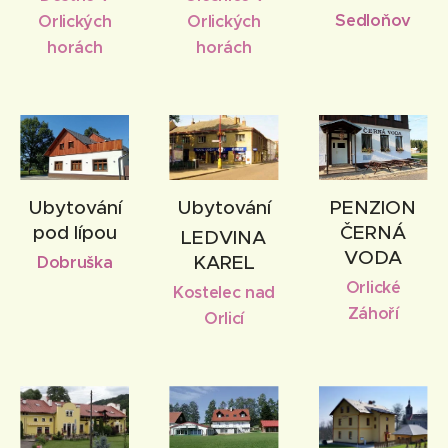
Sedloňov
Orlických
Orlických
horách
horách
Ubytování
Ubytování
PENZION
pod lípou
ČERNÁ
LEDVINA
VODA
KAREL
Dobruška
Orlické
Kostelec nad
Záhoří
Orlicí