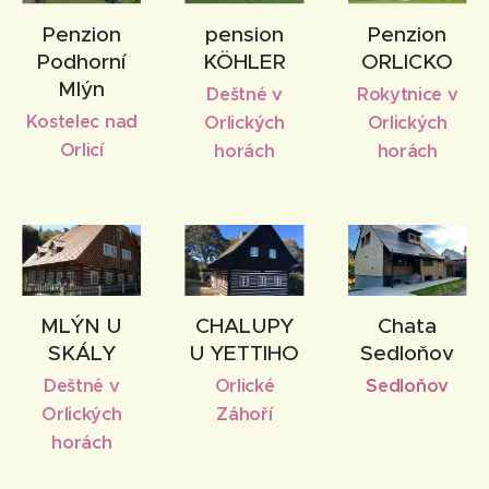
Penzion
pension
Penzion
Podhorní
KÖHLER
ORLICKO
Mlýn
Deštné v
Rokytnice v
Kostelec nad
Orlických
Orlických
Orlicí
horách
horách
MLÝN U
CHALUPY
Chata
SKÁLY
U YETTIHO
Sedloňov
Deštné v
Orlické
Sedloňov
Orlických
Záhoří
horách