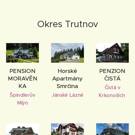
Okres Trutnov
PENSION
Horské
PENZION
MORAVĚN
Apartmány
ČISTÁ
KA
Smrčina
Čistá v
Špindlerův
Jánské Lázně
Krkonoších
Mlýn