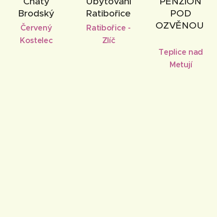
Chaty
Ubytování
PENZION
Brodský
Ratibořice
POD
OZVĚNOU
Červený
Ratibořice -
Kostelec
Zlíč
Teplice nad
Metují