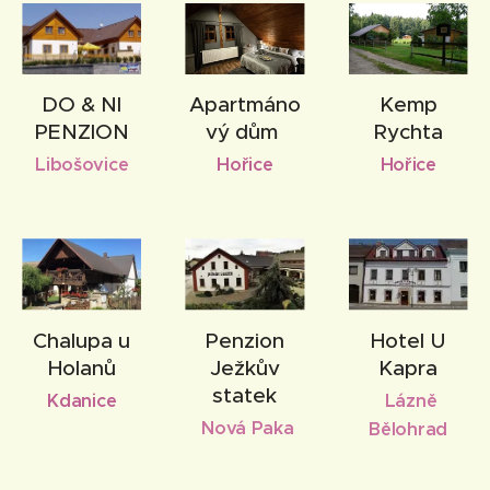
DO & NI
Apartmáno
Kemp
PENZION
vý dům
Rychta
Libošovice
Hořice
Hořice
Chalupa u
Penzion
Hotel U
Holanů
Ježkův
Kapra
statek
Kdanice
Lázně
Nová Paka
Bělohrad