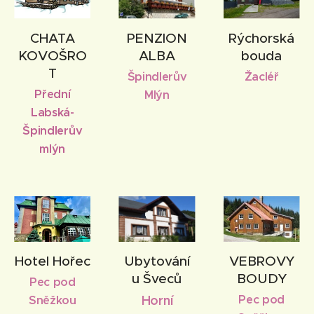
CHATA
PENZION
Rýchorská
KOVOŠRO
ALBA
bouda
T
Špindlerův
Žacléř
Přední
Mlýn
Labská-
Špindlerův
mlýn
Hotel Hořec
Ubytování
VEBROVY
u Šveců
BOUDY
Pec pod
Horní
Pec pod
Sněžkou