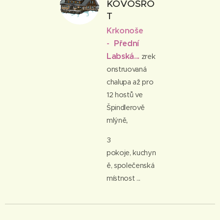
KOVOŠRO
T
Krkonoše
-
Přední
Labská...
zrek
onstruovaná
chalupa až pro
12 hostů ve
Špindlerově
mlýně
,
3
pokoje, kuchyn
ě, společenská
místnost ...