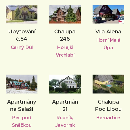
Ubytování
Chalupa
Vila Alena
č.54
246
Horní Malá
Černý Důl
Hořejší
Úpa
Vrchlabí
Apartmány
Apartmán
Chalupa
na Salaši
21
Pod Lipou
Pec pod
Rudník,
Bernartice
Sněžkou
Javorník