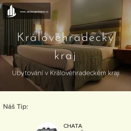
www.ceskeapartmany.cz
Královéhradecký
kraj
Ubytování v Královéhradeckém kraji
Náš Tip:
CHATA