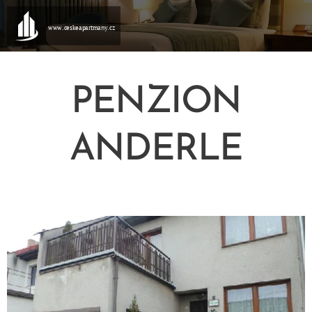
www.ceskeapartmany.cz
PENZION
ANDERLE